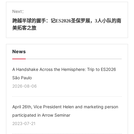
Next：
跨越半球的握手：记ES2026圣保罗展，3人小队的南
美拓客之旅
News
A Handshake Across the Hemisphere: Trip to ES2026
São Paulo
2026-08-06
April 26th, Vice President Helen and marketing person
participated in Arrow Seminar
2023-07-21