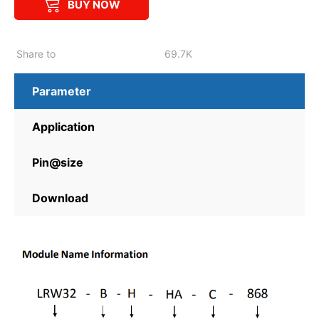
BUY NOW
Share to
69.7K
Parameter
Application
Pin@size
Download