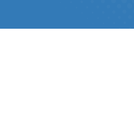
产品中心
IoT 射频模块
DTU数据传输设备
IoT 物联网网关
解决方案
遥控器&接收机
ODM&OEM